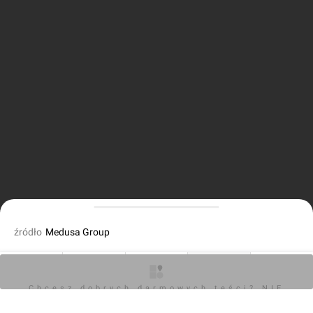
źródło
Medusa Group
dodał Orzech
18.11.2022, 11:06
O inwestycji
Artykuły
Zdjęcia
Wizualizacje
Opinie
Chcesz dobrych darmowych teści? NIE
BLOKUJ REKLAM