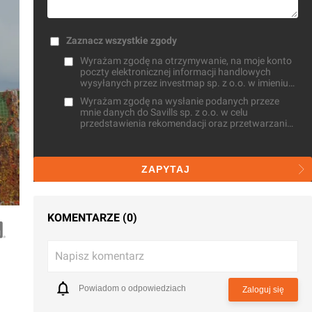
Zaznacz wszystkie zgody
Wyrażam zgodę na otrzymywanie, na moje konto
poczty elektronicznej informacji handlowych
wysyłanych przez investmap sp. z o.o. w imieniu
własnym oraz na zlecenie innych osób
Wyrażam zgodę na wysłanie podanych przeze
mnie danych do Savills sp. z o.o. w celu
przedstawienia rekomendacji oraz przetwarzaniu
przez investmap sp. z o.o. do celów
statystycznych
ZAPYTAJ
KOMENTARZE (0)
Napisz komentarz
Powiadom o odpowiedziach
Zaloguj się