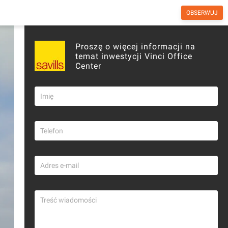
OBSERWUJ
otny
Biura
Forum
Wiadomości
Proszę o więcej informacji na
temat inwestycji Vinci Office
Center
Copyright © investmap.pl