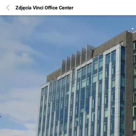
Zdjęcia Vinci Office Center
POPULARNE REGIONY
Warszawa
Wrocław
Poznań
Katowice
Gdańsk
Łódź
INFORMACJE
Regulamin
Polityka Prywatności
Marketing nieruchomości