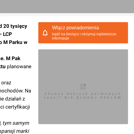
 20 tysięcy
Włącz powiadomienia
– LCP
bądź na bieżąco i otrzymuj najświeższe
informacje
go M Parku w
e.
M Pak
ktu
planowane
oraz
ochodów. Na
Chcesz dobrych darmowych
e działań z
teści? NIE BLOKUJ REKLAM
 certyfikacji
i, tym samym
spansji marki