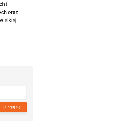
h i
ych oraz
ielkiej
Zaloguj się