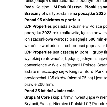
funkcjonuje
48
nieruchomości pod tym brande
Reda
. Kolejne –
M Park Olsztyn
i
Pionki
są
na
Brzeziny
otwarty zostanie
na początku 2025
Ponad 95 obiektów w portfelu
LCP Properties
posiada aktualnie w Polsce p
początku
2023
roku całkowita, łączna powier
ich szacunkowa wartość osiągnęła
500
mln eu
wzroście wartości nieruchomości poprzez ak
LCP Properties
jest częścią
M Core
– grupy f
wysokiej rentowności, będącej jednym z najw
convenience w Wielkiej Brytanii i Polsce. Sz
Estate mieszczący się w Kingswinford. Par
powierzchni 185 akrów (niemal 75 ha) i jest t
prawie 200 firm.
Pond 35 lat doświadczenia
Grupa M Core
skupia firmy inwestujące w nie
Brytanii, Francji, Niemiec i Polski: LCP, Prou