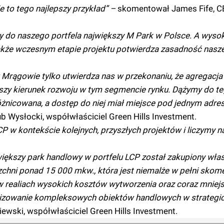
 to tego najlepszy przykład” –
skomentował James Fife, C
 do naszego portfela największy M Park w Polsce. A wysok
akże wczesnym etapie projektu potwierdza zasadność naszej
 Mrągowie tylko utwierdza nas w przekonaniu, że agregacja
zy kierunek rozwoju w tym segmencie rynku. Dążymy do teg
różnicowana, a dostęp do niej miał miejsce pod jednym adre
b Wysłocki, współwłaściciel Green Hills Investment.
P w kontekście kolejnych, przyszłych projektów i liczymy 
jwiększy park handlowy w portfelu LCP został zakupiony wła
zchni ponad 15 000 mkw., która jest niemalże w pełni skom
 realiach wysokich kosztów wytworzenia oraz coraz mniejs
alizowanie kompleksowych obiektów handlowych w strategi
wski, współwłaściciel Green Hills Investment.