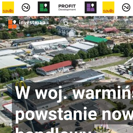
W woj. warmi
powstanie now