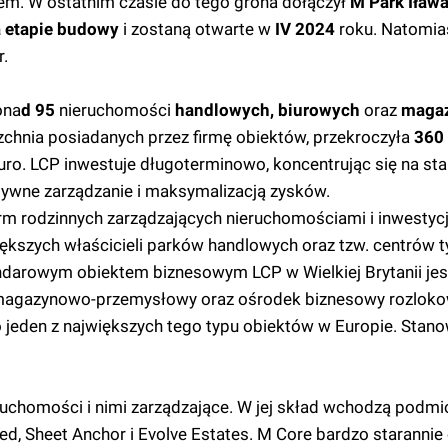
m. W ostatnim czasie do tego grona dołączył
M Park Iław
 etapie budowy
i zostaną otwarte w
IV 2024
roku. Natomia
r.
ona
d 95
nieruchomości
handlowych, biurowych
oraz
maga
zchnia posiadanych przez firmę obiektów, przekroczyła
360
ro. LCP inwestuje długoterminowo, koncentrując się na st
tywne zarządzanie i maksymalizacją zysków.
irm rodzinnych zarządzających nieruchomościami i inwestyc
iększych właścicieli parków handlowych oraz tzw. centrów 
tandarowym obiektem biznesowym LCP w Wielkiej Brytanii je
k magazynowo-przemysłowy oraz ośrodek biznesowy rozlok
o jeden z największych tego typu obiektów w Europie. Stano
ruchomości i nimi zarządzające. W jej skład wchodzą podmio
dreed, Sheet Anchor i Evolve Estates. M Core bardzo staranni