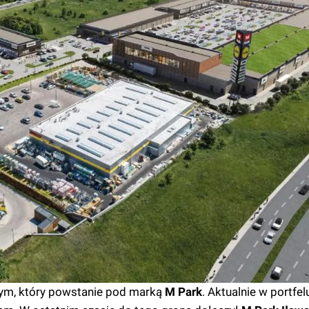
m, który powstanie pod marką
M Park
. Aktualnie w portfe