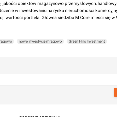
iej jakości obiektów magazynowo przemysłowych, handlowyc
dczenie w inwestowaniu na rynku nieruchomości komercyjn
 wartości portfela. Główna siedziba M Core mieści się w W
mrągowo
nowe inwestycje mrągowo
Green Hills Investment