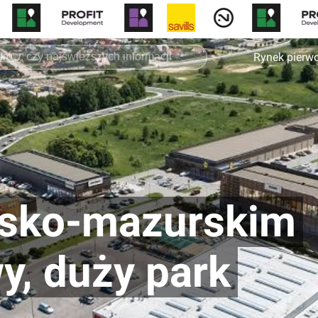
Rynek pierw
ńsko-mazurskim
y, duży park