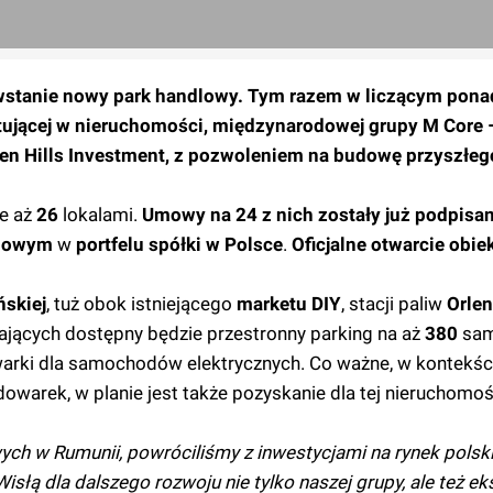
tanie nowy park handlowy. Tym razem w liczącym ponad
ującej w nieruchomości, międzynarodowej grupy M Core 
Green Hills Investment, z pozwoleniem na budowę przyszłe
e aż
26
lokalami.
Umowy na 24 z nich zostały już podpisan
dlowym
w
portfelu spółki w Polsce
.
Oficjalne otwarcie obie
ńskiej
, tuż obok istniejącego
marketu DIY
, stacji paliw
Orlen
ających dostępny będzie przestronny parking na aż
380
sam
warki dla samochodów elektrycznych. Co ważne, w kontekści
warek, w planie jest także pozyskanie dla tej nieruchomości
ch w Rumunii, powróciliśmy z inwestycjami na rynek polsk
isłą dla dalszego rozwoju nie tylko naszej grupy, ale też ek