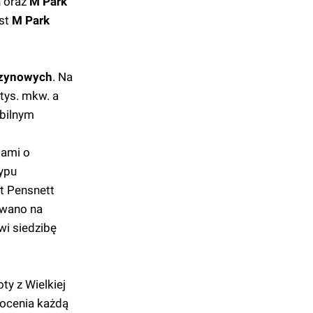
a
oraz
M Park
st
M Park
zynowych
. Na
tys. mkw. a
abilnym
jami o
typu
st Pensnett
owano na
wi siedzibę
ty z Wielkiej
e ocenia każdą