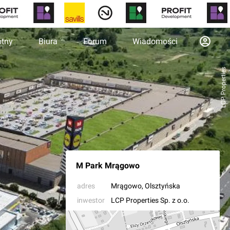
otny
Biura
Forum
Wiadomości
LCP Properties
M Park Mrągowo
adres
Mrągowo
, Olsztyńska
inwestor
LCP Properties Sp. z o.o.