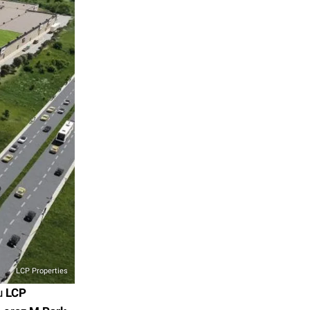
LCP Properties
lu
LCP