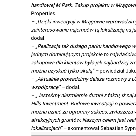
handlowej M Park. Zakup projektu w Mrągowie
Properties.
– „Dzięki inwestycji w Mrągowie wprowadzimy
zainteresowanie najemców tą lokalizacją na j
dodał.
– „Realizacja tak dużego parku handlowego w
jednym dominującym projekcie to najwłaściws
zakupowa dla klientów była jak najbardziej z
można uzyskać tylko skalą” –
powiedział Jaku
– „Aktualnie prowadzimy dalsze rozmowy z LC
współpracę” –
dodał.
– „Jesteśmy niezmiernie dumni z faktu, iż na
Hills Investment. Budowę inwestycji o powier
można uznać za ogromny sukces, zwłaszcza w
atrakcyjnych gruntów. Naszym celem jest re
lokalizacjach” –
skomentował Sebastian Sypnie