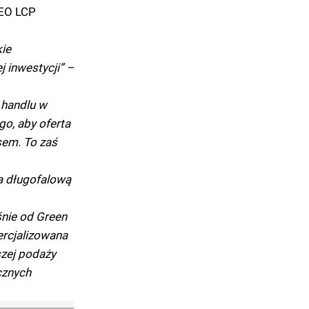
EO LCP
ie
 inwestycji” –
 handlu w
o, aby oferta
sem. To zaś
na długofalową
śnie od Green
ercjalizowana
zej podaży
cznych