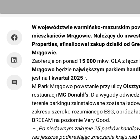
W województwie warmińsko-mazurskim pows
mieszkańców Mrągowie. Należący do inwest
Properties, sfinalizował zakup działki od 
Mrągowie.
Zaoferuje on ponad
15 000
mkw. GLA z łączni
Mrągowo
będzie
największym parkiem han
jest na
I kwartał 2025
r.
M Park Mrągowo powstanie przy ulicy
Olszty
restauracji
MC Donald‘s
. Dla wygody odwiedz
terenie parkingu zainstalowane zostaną łado
zakresu szeroko rozumianego ESG, oprócz łado
BREEAM na poziomie Very Good.
– „Po niedawnym zakupie 25 parków handlowy
raz jeszcze podkreślając znaczenie kraju nad W