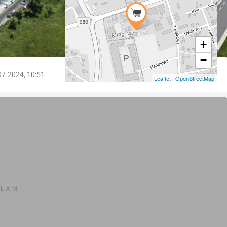
+
−
07.2024, 10:51
Leaflet
|
OpenStreetMap
KLAM