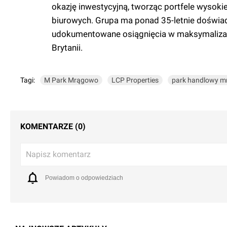
okazję inwestycyjną, tworząc portfele wysok
biurowych. Grupa ma ponad 35-letnie doświa
udokumentowane osiągnięcia w maksymalizacji
Brytanii.
Tagi:
M Park Mrągowo
LCP Properties
park handlowy 
KOMENTARZE (0)
Napisz komentarz
Powiadom o odpowiedziach