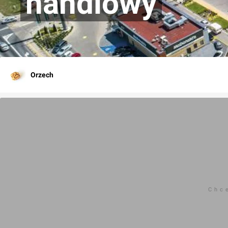
handlowy
Orzech
Chc