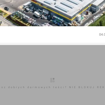
04.
esz dobrych darmowych teści? NIE BLOKUJ RE