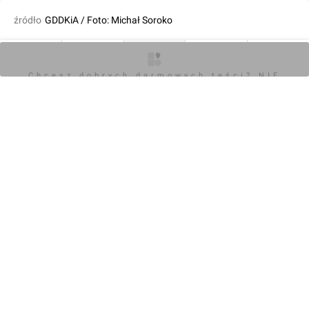
źródło
GDDKiA / Foto: Michał Soroko
fot. Orzech
28.10.2022, 20:12
O inwestycji
Artykuły
Zdjęcia
Wizualizacje
Opinie
Chcesz dobrych darmowych teści? NIE
BLOKUJ REKLAM
KOMENTARZE (0)
Napisz komentarz
Powiadom o odpowiedziach
Zaloguj się
Chcesz dobrych darmowych teści? NIE