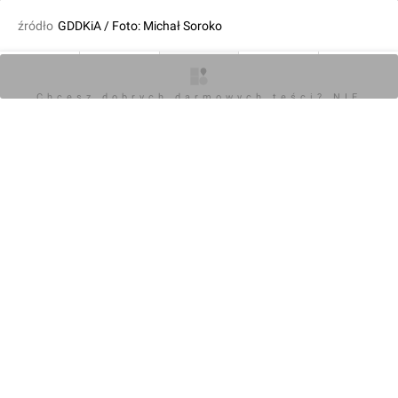
źródło
GDDKiA / Foto: Michał Soroko
fot. Orzech
28.10.2022, 20:12
O inwestycji
Artykuły
Zdjęcia
Wizualizacje
Opinie
Chcesz dobrych darmowych teści? NIE
BLOKUJ REKLAM
KOMENTARZE (0)
Napisz komentarz
Powiadom o odpowiedziach
Zaloguj się
Chcesz dobrych darmowych teści? NIE