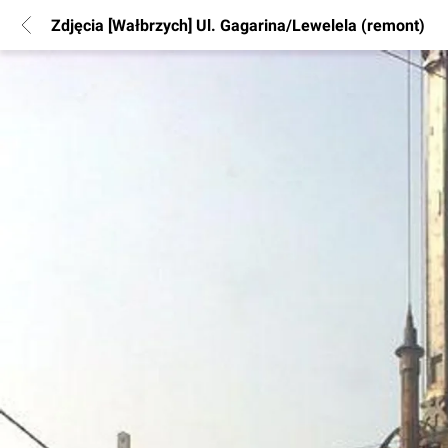
Zdjęcia [Wałbrzych] Ul. Gagarina/Lewelela (remont)
POPULARNE REGIONY
Warszawa
Wrocław
Poznań
Katowice
Gdańsk
Łódź
INFORMACJE
Regulamin
Polityka Prywatności
Marketing nieruchomości