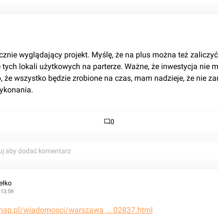
cznie wyglądający projekt. Myślę, że na plus można też zaliczyć 
tych lokali użytkowych na parterze. Ważne, że inwestycja nie m
, że wszystko będzie zrobione na czas, mam nadzieje, że nie za
wykonania.
0
uj aby dodać komentarz
ełko
 13:59
stmap.pl/wiadomosci/warszawa ... 02837.html