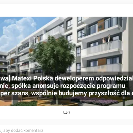
wa] Matexi Polska deweloperem odpowiedzi
nie, spółka anonsuje rozpoczęcie programu
per szans, wspólnie budujemy przyszłość dla d
0
uj aby dodać komentarz