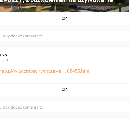
0
uj aby dodać komentarz
ełko
 14:30
stmap.pl/wiadomosci/warszawa ... 00455.html
0
uj aby dodać komentarz