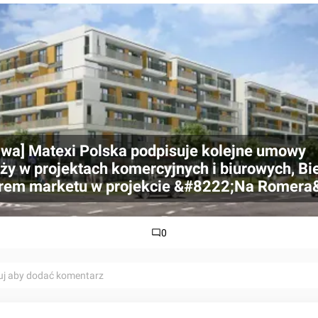
wa] Matexi Polska podpisuje kolejne umowy
ży w projektach komercyjnych i biurowych, Bi
orem marketu w projekcie &#8222;Na Romera
0
uj aby dodać komentarz