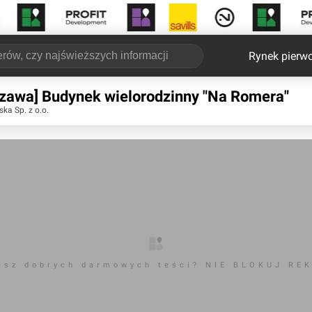
Rynek pierw
zawa] Budynek wielorodzinny "Na Romera"
ska Sp. z o.o.
esz dobrych darmowych teści? NIE BLOKUJ RE