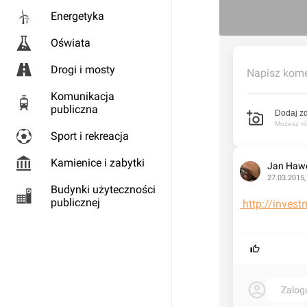
Energetyka
Oświata
Drogi i mosty
Napisz kome
Komunikacja
publiczna
Dodaj zd
Możesz rów
Sport i rekreacja
Kamienice i zabytki
Jan Haw
27.03.2015,
Budynki użyteczności
publicznej
 http://inve
Zalog