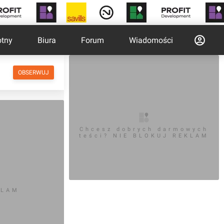
otny
Biura
Forum
Wiadomości
OBSERWUJ
Chcesz dobrych darmowych
teści? NIE BLOKUJ REKLAM
KLAM