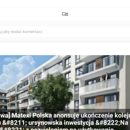
0
uj aby dodać komentarz
wa] Matexi Polska anonsuje ukończenie kole
u &#8211; ursynowska inwestycja &#8222;Na
&#8221; z pozwoleniem na użytkowanie