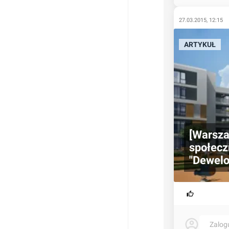
27.03.2015, 12:15
ARTYKUŁ
[Warsza
społecz
"Dewelo
Zalog