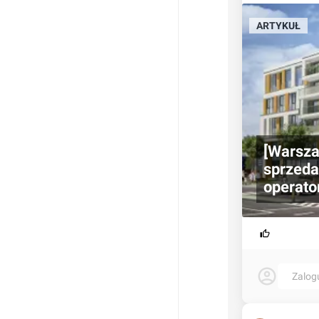
ARTYKUŁ
[Warsza
sprzeda
operat
Zalog