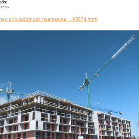
ełko
 12:55
stmap.pl/wiadomosci/warszawa ... 95874.html