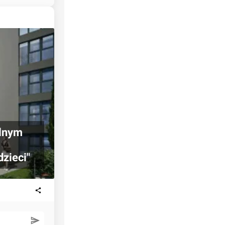
alnym
zieci"