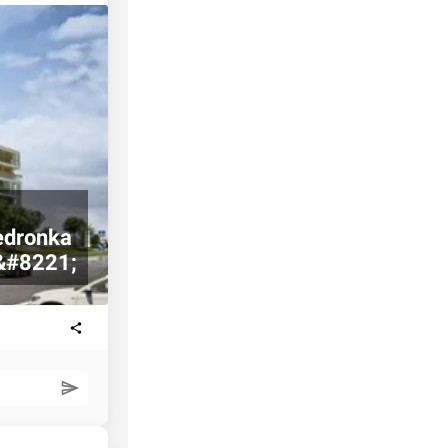
edronka
&#8221;