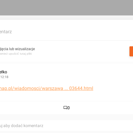
ntarz
jęcia lub wizualizacje
nież upuścić tutaj pliki
ełko
 12:18
stmap.pl/wiadomosci/warszawa ... 03644.html
0
uj aby dodać komentarz