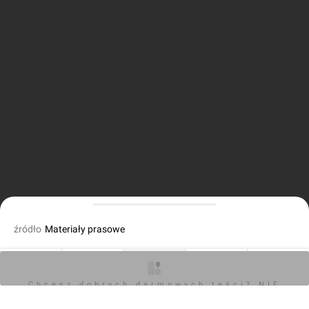
źródło
Materiały prasowe
fot. Wojciech Jenda
18.07.2024, 13:06
O inwestycji
Artykuły
Zdjęcia
Wizualizacje
Opinie
Chcesz dobrych darmowych teści? NIE
BLOKUJ REKLAM