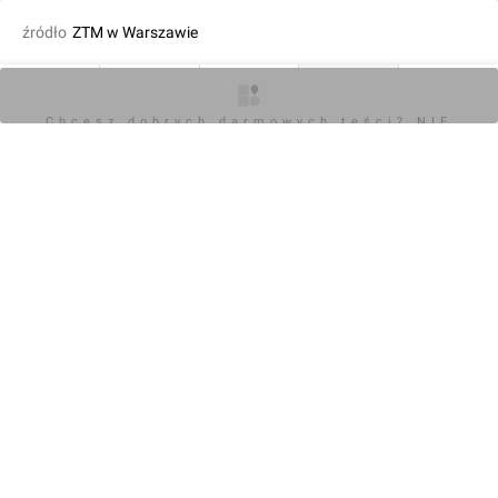
źródło
ZTM w Warszawie
dodał Orzech
25.08.2022, 10:20
O inwestycji
Artykuły
Zdjęcia
Wizualizacje
Opinie
Chcesz dobrych darmowych teści? NIE
BLOKUJ REKLAM
KOMENTARZE (0)
Napisz komentarz
Powiadom o odpowiedziach
Zaloguj się
Chcesz dobrych darmowych teści? NIE