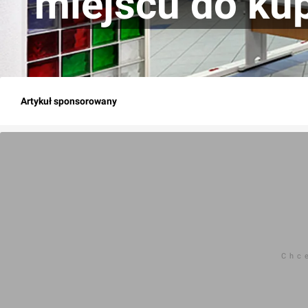
miejscu do kup
Artykuł sponsorowany
Chc