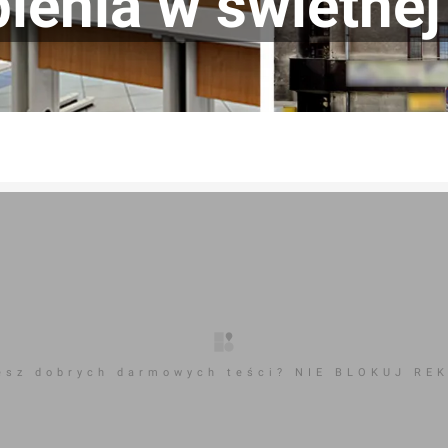
ienia w świetnej
esz dobrych darmowych teści? NIE BLOKUJ RE