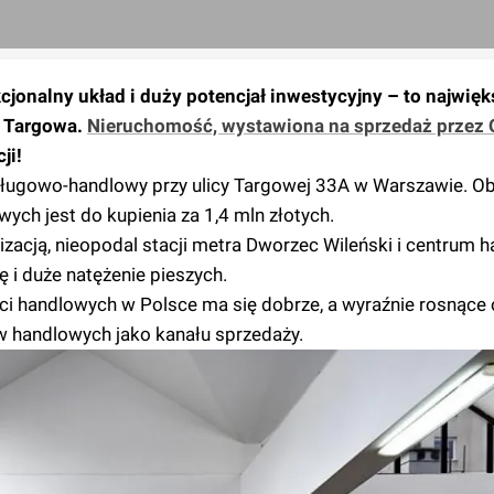
nkcjonalny układ i duży potencjał inwestycyjny – to najwięk
 Targowa.
Nieruchomość, wystawiona na sprzedaż przez 
ji!
usługowo-handlowy przy ulicy Targowej 33A w Warszawie. Ob
ch jest do kupienia za 1,4 mln złotych.
izacją, nieopodal stacji metra Dworzec Wileński i centrum
 i duże natężenie pieszych.
ci handlowych w Polsce ma się dobrze, a wyraźnie rosnące 
w handlowych jako kanału sprzedaży.