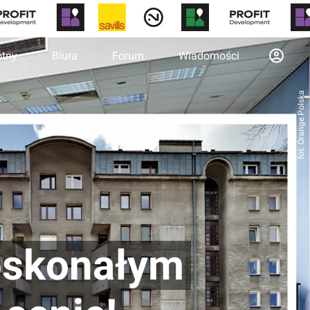
otny
Biura
Forum
Wiadomości
fot. Orange Polska
oskonałym