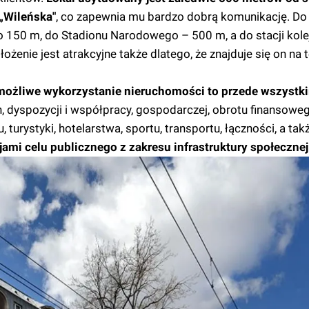
„Wileńska"
, co zapewnia mu bardzo dobrą komunikację. Do
 150 m, do Stadionu Narodowego – 500 m, a do stacji kole
nie jest atrakcyjne także dlatego, że znajduje się on na t
możliwe wykorzystanie nieruchomości to przede wszystk
h, dyspozycji i współpracy, gospodarczej, obrotu finansoweg
u, turystyki, hotelarstwa, sportu, transportu, łączności, a ta
mi celu publicznego z zakresu infrastruktury społecznej