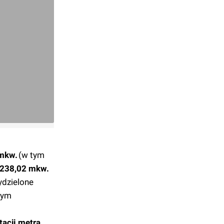
 mkw.
(w tym
i 238,02 mkw.
ydzielone
órym
acji metra