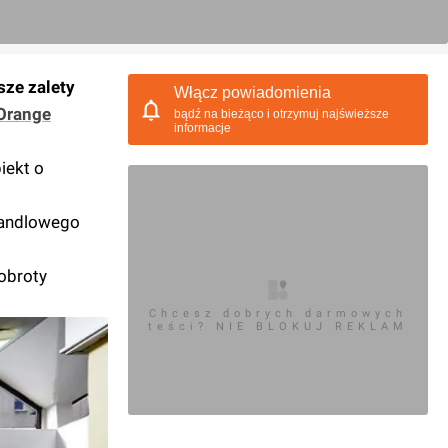
sze zalety
Włącz powiadomienia
Orange
bądź na bieżąco i otrzymuj najświeższe
informacje
iekt o
 handlowego
obroty
Chcesz dobrych darmowych
teści? NIE BLOKUJ REKLAM