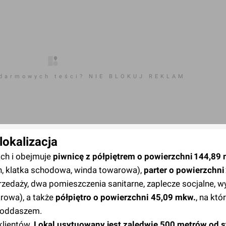
 darmowych teści? NIE BLOKUJ REKLAM
lokalizacja
ach i obejmuje
piwnicę z półpiętrem o powierzchni 144,89
n, klatka schodowa, winda towarowa),
parter o powierzchn
rzedaży, dwa pomieszczenia sanitarne, zaplecze socjalne, w
rowa), a także
półpiętro o powierzchni 45,09 mkw.
, na kt
 poddaszem.
klientów.
Lokal usytuowany jest zaledwie 500 metrów od st