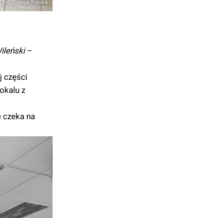
fot. Orange Polska
ileński
–
j części
okalu z
e czeka na