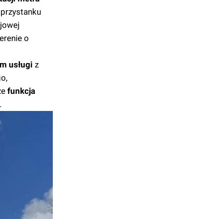
 przystanku
jowej
erenie o
im usługi
z
o,
kże
funkcja
.