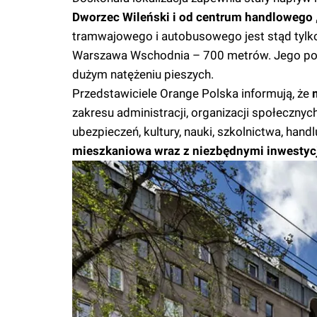
Dworzec Wileński i od centrum handlowego 
tramwajowego i autobusowego jest stąd tylko
Warszawa Wschodnia – 700 metrów. Jego położe
dużym natężeniu pieszych.
Przedstawiciele Orange Polska informują, że
zakresu administracji, organizacji społecznyc
ubezpieczeń, kultury, nauki, szkolnictwa, handl
mieszkaniowa wraz z niezbędnymi inwestycja