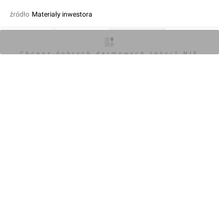
źródło
Materiały inwestora
dodał Jan Hawełko
23.06.2017, 15:41
O inwestycji
Zdjęcia
Wizualizacje
Opinie
Chcesz dobrych darmowych teści? NIE
BLOKUJ REKLAM
KOMENTARZE (0)
Napisz komentarz
Powiadom o odpowiedziach
Zaloguj się
Chcesz dobrych darmowych teści? NIE