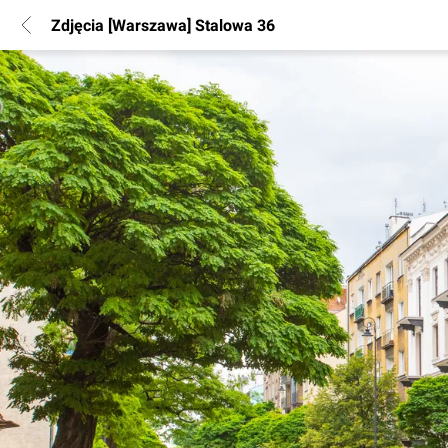
Zdjęcia [Warszawa] Stalowa 36
POPULARNE REGIONY
Warszawa
Wrocław
Poznań
Katowice
Gdańsk
Łódź
INFORMACJE
Regulamin
Polityka Prywatności
Marketing nieruchomości