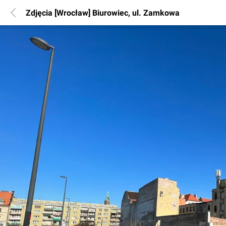
Zdjęcia [Wrocław] Biurowiec, ul. Zamkowa
POPULARNE REGIONY
Warszawa
Wrocław
Poznań
Katowice
Gdańsk
Łódź
INFORMACJE
Regulamin
Polityka Prywatności
Marketing nieruchomości