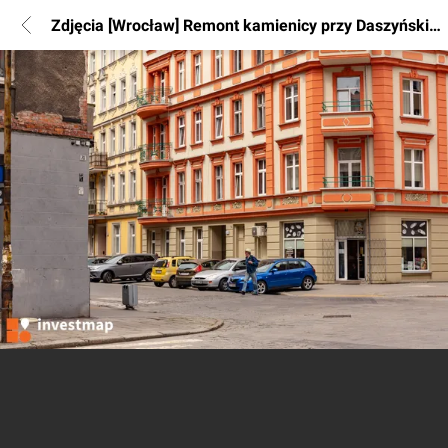
Zdjęcia [Wrocław] Remont kamienicy przy Daszyńskiego 18 ( róg z Żeromskiego 72)