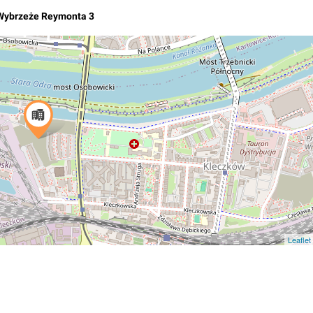
Wybrzeże Reymonta 3
Leaflet