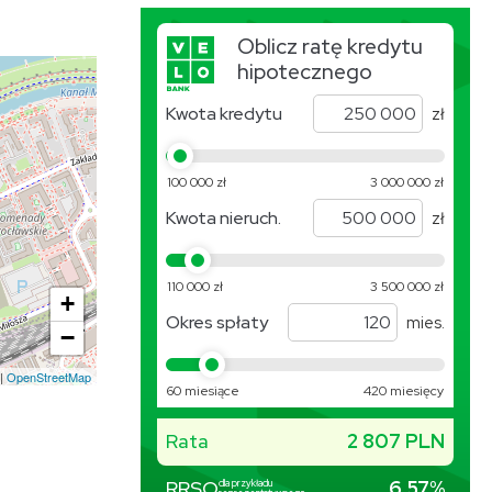
+
−
|
OpenStreetMap