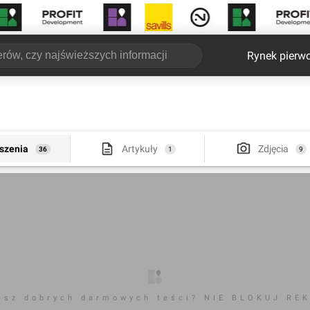
Rynek pierw
szenia
Artykuły
Zdjęcia
36
1
9
esz dobrych darmowych teści? NIE BLOKUJ RE