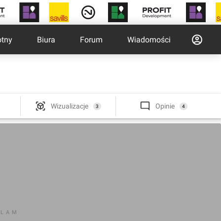
otny
Biura
Forum
Wiadomości
Wizualizacje
Opinie
3
4
KLAM