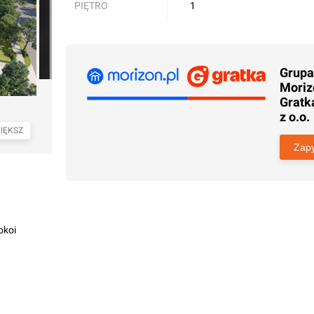
PIĘTRO
1
Grupa
Moriz
Gratk
z o.o.
IĘKSZ
P
Zapy
koi
