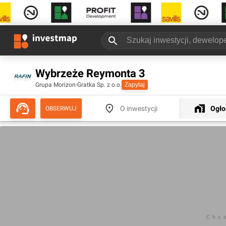
Wybrzeże Reymonta 3
Grupa Morizon-Gratka Sp. z o.o.
Zapytaj
O inwestycji
Ogło
OBSERWUJ
Chc