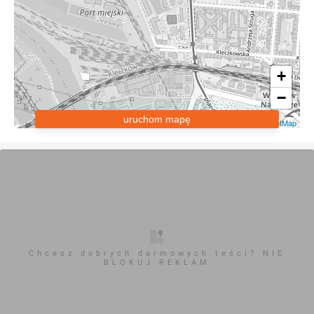
+
−
uruchom mapę
Leaflet
|
OpenStreetMap
Chcesz dobrych darmowych teści? NIE
BLOKUJ REKLAM