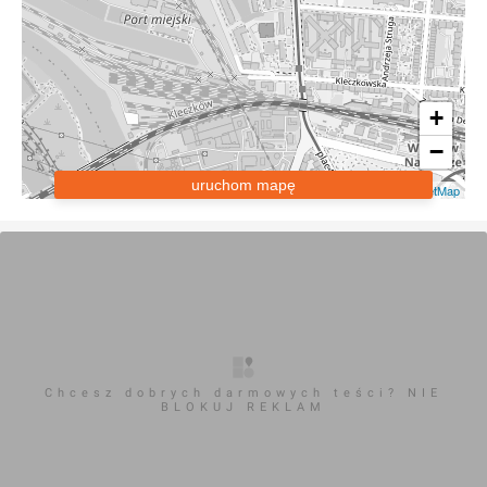
+
−
uruchom mapę
Leaflet
|
OpenStreetMap
Chcesz dobrych darmowych teści? NIE
BLOKUJ REKLAM