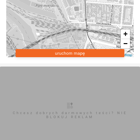
+
−
uruchom mapę
Leaflet
|
OpenStreetMap
Chcesz dobrych darmowych teści? NIE
BLOKUJ REKLAM