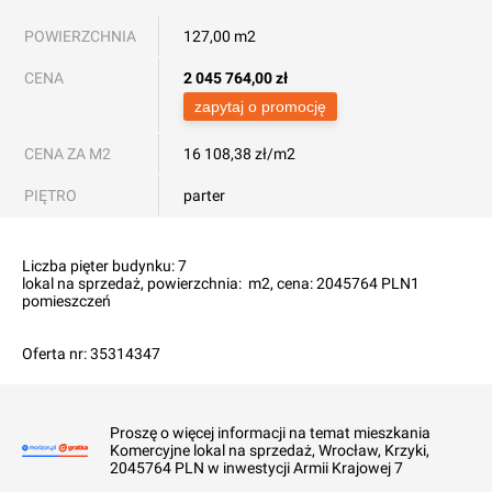
POWIERZCHNIA
127,00 m2
CENA
2 045 764,00
zł
zapytaj o promocję
CENA ZA M2
16 108,38 zł/m2
PIĘTRO
parter
Liczba pięter budynku: 7

lokal na sprzedaż, powierzchnia:  m2, cena: 2045764 PLN1 
pomieszczeń

Oferta nr: 35314347
Proszę o więcej informacji na temat mieszkania
Komercyjne lokal na sprzedaż, Wrocław, Krzyki,
2045764 PLN w inwestycji Armii Krajowej 7