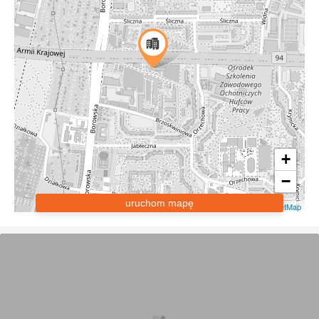
+
−
uruchom mapę
Leaflet
|
OpenStreetMap