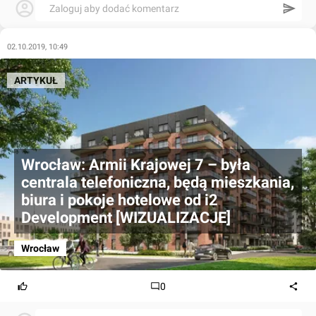
Zaloguj aby dodać komentarz
02.10.2019, 10:49
ARTYKUŁ
Wrocław: Armii Krajowej 7 – była
centrala telefoniczna, będą mieszkania,
biura i pokoje hotelowe od i2
Development [WIZUALIZACJE]
Wrocław
0