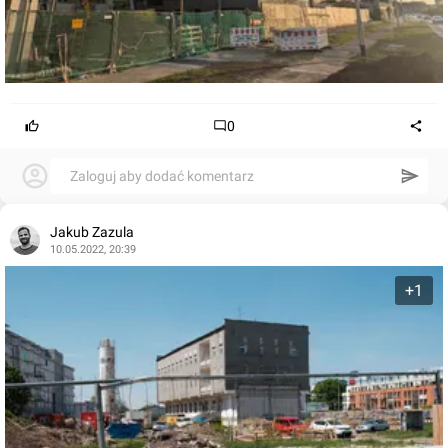
0
Zaloguj aby dodać komentarz
Jakub Zazula
10.05.2022, 20:39
+1