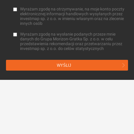
Wyrażam zgodę na otrzymywanie, na moje konto poczty
elektronicznej informacji handlowych wysyłanych przez
investmap sp. z o.o. w imieniu własnym oraz na zlecenie
innych osób
Wyrażam zgodę na wysłanie podanych przeze mnie
danych do Grupa Morizon-Gratka Sp. z o.o. w celu
przedstawienia rekomendacji oraz przetwarzaniu przez
investmap sp. z o.o. do celów statystycznych
WYŚLIJ