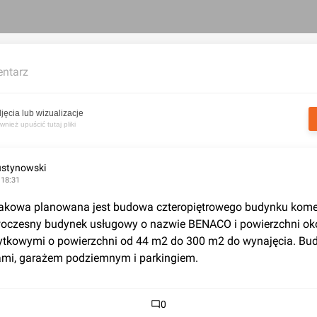
ntarz
jęcia lub wizualizacje
nież upuścić tutaj pliki
stynowski
 18:31
akowa planowana jest budowa czteropiętrowego budynku komer
woczesny budynek usługowy o nazwie BENACO i powierzchni oko
ytkowymi o powierzchni od 44 m2 do 300 m2 do wynajęcia. Bud
i, garażem podziemnym i parkingiem.
0