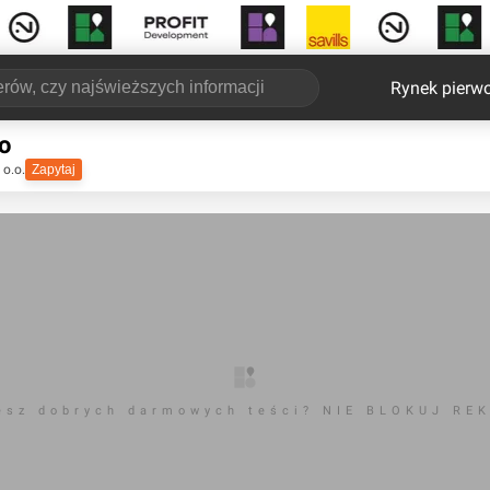
Rynek pierw
o
 o.o.
Zapytaj
esz dobrych darmowych teści? NIE BLOKUJ RE