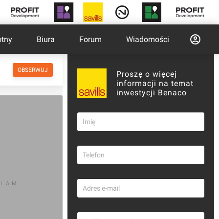
otny
Biura
Forum
Wiadomości
OBSERWUJ
Proszę o więcej
informacji na temat
inwestycji Benaco
KLAM