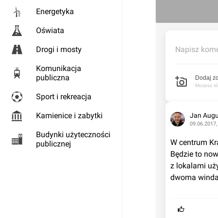
Energetyka
Oświata
Drogi i mosty
Napisz kome
Komunikacja
publiczna
Dodaj zd
Możesz rów
Sport i rekreacja
Kamienice i zabytki
Jan Augu
09.06.2017,
Budynki użyteczności
W centrum Kr
publicznej
Będzie to no
z lokalami uż
dwoma windam