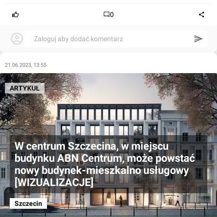
0
Zaloguj aby dodać komentarz
21.06.2023, 13:55
ARTYKUŁ
W centrum Szczecina, w miejscu
budynku ABN Centrum, może powstać
nowy budynek-mieszkalno usługowy
[WIZUALIZACJE]
Szczecin