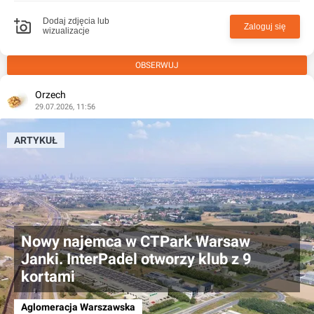
Dodaj zdjęcia lub
Zaloguj się
wizualizacje
OBSERWUJ
Orzech
29.07.2026, 11:56
ARTYKUŁ
Nowy najemca w CTPark Warsaw
Janki. InterPadel otworzy klub z 9
kortami
Aglomeracja Warszawska