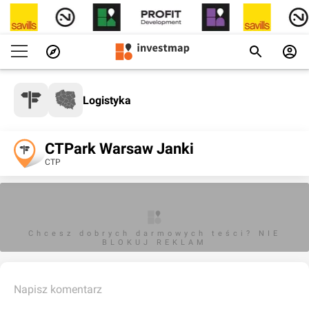
Logistyka
CTPark Warsaw Janki
CTP
Chcesz dobrych darmowych teści? NIE
BLOKUJ REKLAM
Napisz komentarz