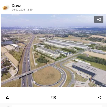
Orzech
06.02.2026, 12:30
+3
0