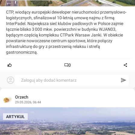
CTP, wiodący europejski deweloper nieruchomości przemysłowo-
logistycznych, sfinalizował 10-letnią umowę najmu z firmą
InterPadel. Największa sieć klubów padlowych w Polsce zajmie
łącznie blisko 3 000 mkw. powierzchni w budynku WJAN03,
będącym częścią kompleksu CTPark Warsaw Janki. W obiekcie
powstanie nowoczesne centrum sportowe, które połączy
infrastrukturę do gry z przestrzenią relaksu i strefą
gastronomiczną.
0
Zaloguj aby dodać komentarz
Orzech
29.05.2026, 06:44
ARTYKUŁ