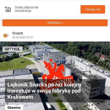
Dodaj zdjęcia lub
Zaloguj się
wizualizacje
OBSERWUJ
Orzech
26.04.2024, 07:31
ARTYKUŁ
Lajkonik Snacks po raz kolejny
inwestuje w swoją fabrykę pod
Krakowem
Skawina