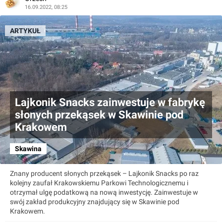
16.09.2022, 08:25
ARTYKUŁ
Lajkonik Snacks zainwestuje w fabrykę
słonych przekąsek w Skawinie pod
Krakowem
Skawina
Znany producent słonych przekąsek – Lajkonik Snacks po raz
kolejny zaufał Krakowskiemu Parkowi Technologicznemu i
otrzymał ulgę podatkową na nową inwestycję. Zainwestuje w
swój zakład produkcyjny znajdujący się w Skawinie pod
Krakowem.