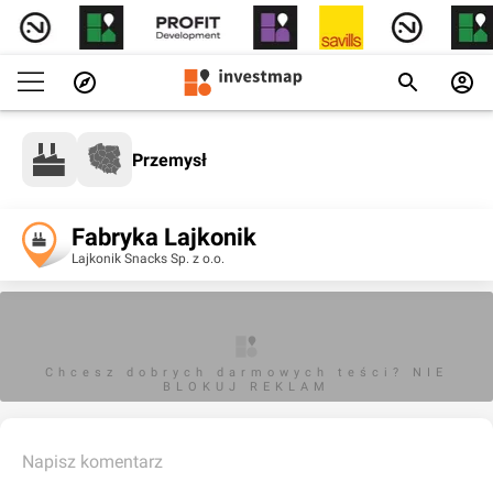
Przemysł
Fabryka Lajkonik
Lajkonik Snacks Sp. z o.o.
Chcesz dobrych darmowych teści? NIE
BLOKUJ REKLAM
Napisz komentarz