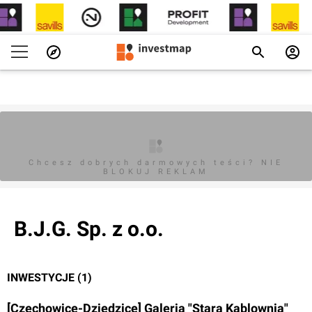
Chcesz dobrych darmowych teści? NIE
BLOKUJ REKLAM
B.J.G. Sp. z o.o.
INWESTYCJE (1)
[Czechowice-Dziedzice] Galeria "Stara Kablownia"