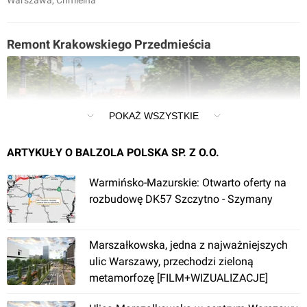
Warszawa
, Chmielna
Remont Krakowskiego Przedmieścia
POKAŻ WSZYSTKIE
ARTYKUŁY O BALZOLA POLSKA SP. Z O.O.
Warszawa
, Krakowskie Przedmieście
Warmińsko-Mazurskie: Otwarto oferty na
rozbudowę DK57 Szczytno - Szymany
Przebudowa ul. Franciszkańskiej wraz z budową
pętli tramwajowej
Marszałkowska, jedna z najważniejszych
ulic Warszawy, przechodzi zieloną
metamorfozę [FILM+WIZUALIZACJE]