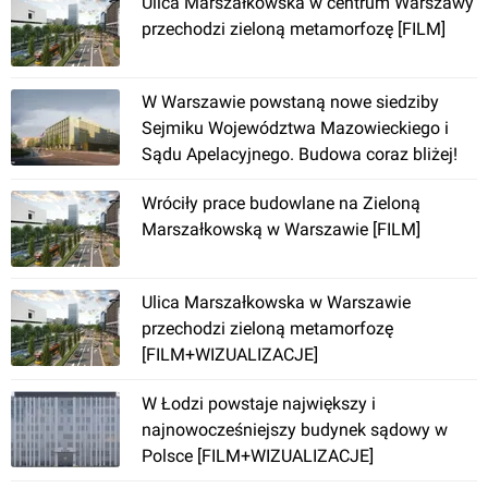
Ulica Marszałkowska w centrum Warszawy
przechodzi zieloną metamorfozę [FILM]
W Warszawie powstaną nowe siedziby
Łódź
, Frańciszkańska
Sejmiku Województwa Mazowieckiego i
Sądu Apelacyjnego. Budowa coraz bliżej!
Zielona Marszałkowska + Rondo Dmowskiego
Wróciły prace budowlane na Zieloną
(przebudowa)
Marszałkowską w Warszawie [FILM]
Ulica Marszałkowska w Warszawie
przechodzi zieloną metamorfozę
[FILM+WIZUALIZACJE]
W Łodzi powstaje największy i
Warszawa
, Marszałkowska
najnowocześniejszy budynek sądowy w
Polsce [FILM+WIZUALIZACJE]