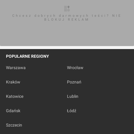
Chcesz dobrych darmowych teści? NIE
BLOKUJ REKLAM
POPULARNE REGIONY
Warszawa
Wrocław
Kraków
Poznań
Katowice
Lublin
Gdańsk
Łódź
Szczecin