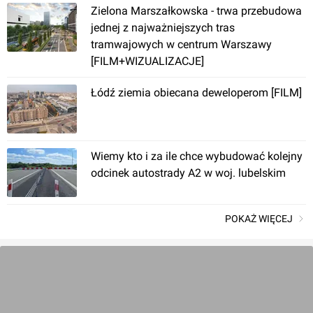
Siedziba Sądów Rejonowych w Łodzi
Zielona Marszałkowska - trwa przebudowa
jednej z najważniejszych tras
tramwajowych w centrum Warszawy
[FILM+WIZUALIZACJE]
Łódź ziemia obiecana deweloperom [FILM]
Łódź
, plac Hallera 1F
Wiemy kto i za ile chce wybudować kolejny
odcinek autostrady A2 w woj. lubelskim
POKAŻ WIĘCEJ