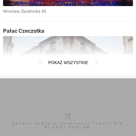
Wrocław
, Świdnicka 40
Pałac Czeczotka
POKAŻ WSZYSTKIE
Kraków
[Wałbrzych] Remont PDT
Chcesz dobrych darmowych teści? NIE
BLOKUJ REKLAM