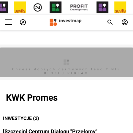
Chcesz dobrych darmowych teści? NIE
BLOKUJ REKLAM
KWK Promes
INWESTYCJE (2)
[Szczecin] Centrum Dialogu "Przełomy"