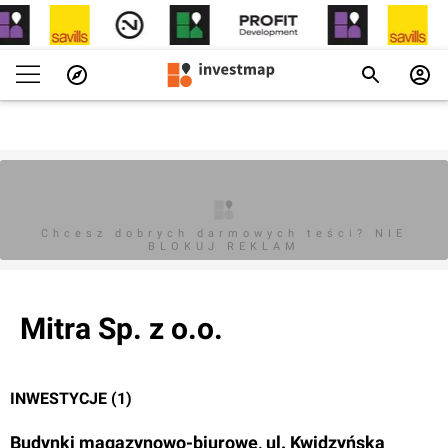
Chcesz dobrych darmowych teści? NIE
BLOKUJ REKLAM
Mitra Sp. z o.o.
INWESTYCJE (1)
Budynki magazynowo-biurowe, ul. Kwidzyńska