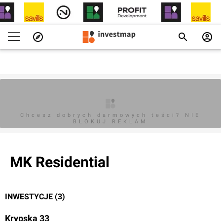
Chcesz dobrych darmowych teści? NIE
BLOKUJ REKLAM
MK Residential
INWESTYCJE (3)
Krypska 33