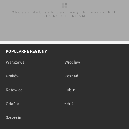
Chcesz dobrych darmowych teści? NIE
BLOKUJ REKLAM
POPULARNE REGIONY
Warszawa
Wrocław
Kraków
Poznań
Katowice
Lublin
Gdańsk
Łódź
Szczecin