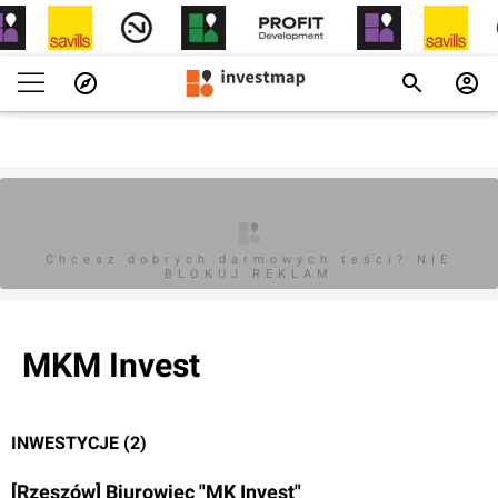
Chcesz dobrych darmowych teści? NIE
BLOKUJ REKLAM
MKM Invest
INWESTYCJE (2)
[Rzeszów] Biurowiec "MK Invest"