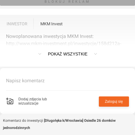
BLOKUJ REKLAM
INWESTOR
MKM Invest
Nowoplanowana inwestycja MKM Invest:
http://www.mkm-investment.pl/inwestycje/158d212a-
2d3a-44f0-a93c-b1e25c83084d/1.aspx
POKAŻ WSZYSTKIE
Napisz komentarz
Dodaj zdjęcia lub
Zaloguj się
wizualizacje
Komentarz do inwestycji
[Długołęka k/Wrocławia] Osiedle 26 domków
jednorodzinnych