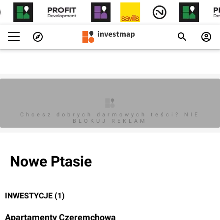
Chcesz dobrych darmowych teści? NIE
BLOKUJ REKLAM
Nowe Ptasie
INWESTYCJE (1)
Apartamenty Czeremchowa