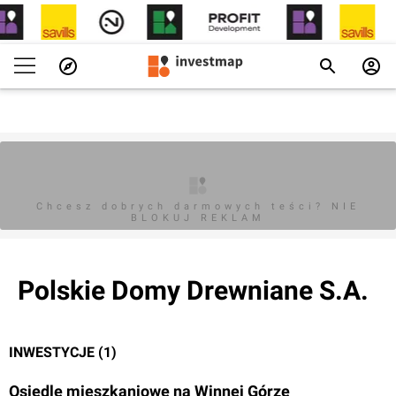
Chcesz dobrych darmowych teści? NIE
BLOKUJ REKLAM
Polskie Domy Drewniane S.A.
INWESTYCJE (1)
Osiedle mieszkaniowe na Winnej Górze