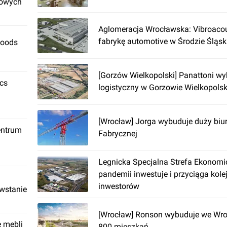
rowych
Aglomeracja Wrocławska: Vibroacou
fabrykę automotive w Środzie Śląsk
Foods
[Gorzów Wielkopolski] Panattoni wy
ics
logistyczny w Gorzowie Wielkopols
[Wrocław] Jorga wybuduje duży biur
entrum
Fabrycznej
Legnicka Specjalna Strefa Ekonom
pandemii inwestuje i przyciąga kole
inwestorów
owstanie
[Wrocław] Ronson wybuduje we Wro
ę mebli
800 mieszkań