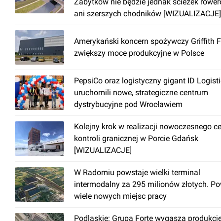
Zabytków nie będzie jednak ścieżek rowe
ani szerszych chodników [WIZUALIZACJE]
Amerykański koncern spożywczy Griffith 
zwiększy moce produkcyjne w Polsce
PepsiCo oraz logistyczny gigant ID Logist
uruchomili nowe, strategiczne centrum
dystrybucyjne pod Wrocławiem
Kolejny krok w realizacji nowoczesnego c
kontroli granicznej w Porcie Gdańsk
[WIZUALIZACJE]
W Radomiu powstaje wielki terminal
intermodalny za 295 milionów złotych. P
wiele nowych miejsc pracy
Podlaskie: Grupa Forte wygasza produkcj