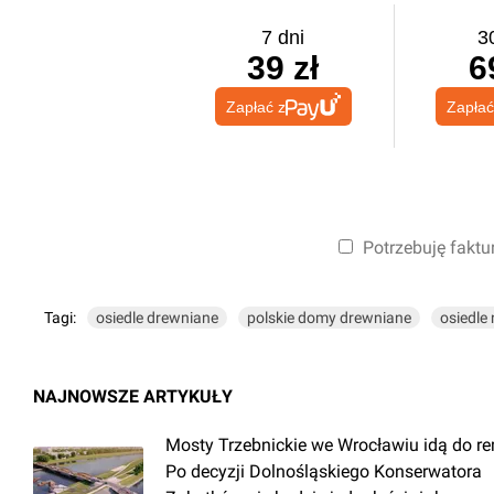
7 dni
3
39 zł
6
Zapłać z
Zapłać
Potrzebuję faktu
Tagi:
osiedle drewniane
polskie domy drewniane
osiedle
NAJNOWSZE ARTYKUŁY
Mosty Trzebnickie we Wrocławiu idą do r
Po decyzji Dolnośląskiego Konserwatora