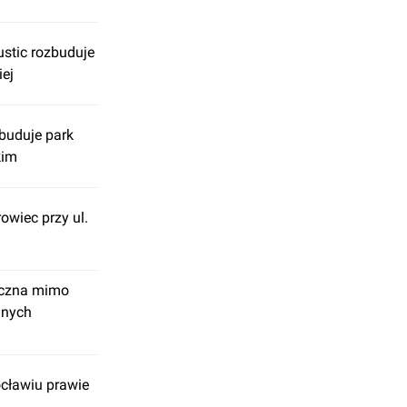
stic rozbuduje
iej
buduje park
kim
owiec przy ul.
iczna mimo
jnych
cławiu prawie