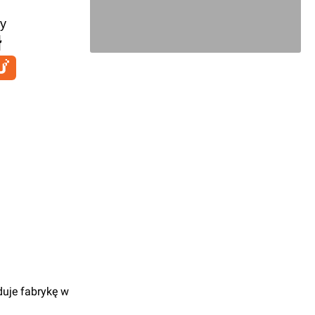
y
ł
duje fabrykę w