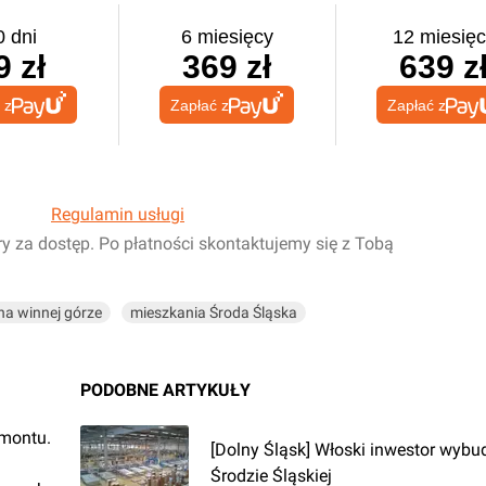
0 dni
6 miesięcy
12 miesięc
9 zł
369 zł
639 z
 z
Zapłać z
Zapłać z
Regulamin usługi
ry za dostęp. Po płatności skontaktujemy się z Tobą
 na winnej górze
mieszkania Środa Śląska
PODOBNE ARTYKUŁY
emontu.
[Dolny Śląsk] Włoski inwestor wybu
Środzie Śląskiej