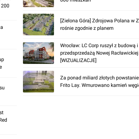
. 200
[Zielona Góra] Zdrojowa Polana w Z
ja
rośnie zgodnie z planem
Wrocław: LC Corp ruszył z budową i
przedsprzedażą Nowej Racławickiej
up
[WIZUALIZACJE]
e
Za ponad miliard złotych powstanie
Frito Lay. Wmurowano kamień węgi
su
st
 Red