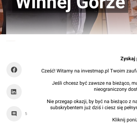
Winnej Górze
Paweł Harom
Zyskaj 
Cześć! Witamy na investmap.pl Twoim zaufa
Jeśli chcesz być zawsze na bieżąco, ma
nieograniczony dos
Nie przegap okazji, by być na bieżąco z 
subskrybentem już dziś i ciesz się pełn
5
Kliknij pon