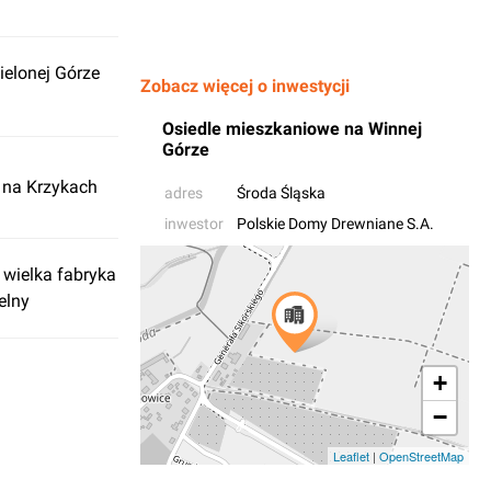
ielonej Górze
Zobacz więcej o inwestycji
Osiedle mieszkaniowe na Winnej
Górze
 na Krzykach
adres
Środa Śląska
inwestor
Polskie Domy Drewniane S.A.
 wielka fabryka
elny
+
−
Leaflet
|
OpenStreetMap