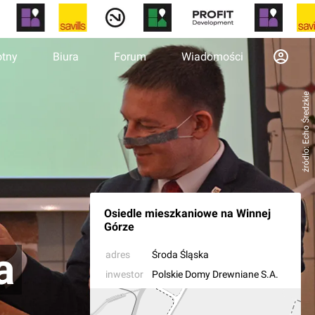
otny
Biura
Forum
Wiadomości
źródło: Echo Średzkie
Osiedle mieszkaniowe na Winnej
Górze
a
adres
Środa Śląska
inwestor
Polskie Domy Drewniane S.A.