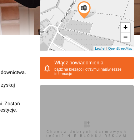
+
−
10.2020, 09:48
Leaflet
|
OpenStreetMap
Włącz powiadomienia
bądź na bieżąco i otrzymuj najświeższe
udownictwa.
informacje
 zyskaj
i. Zostań
estycje.
Chcesz dobrych darmowych
teści? NIE BLOKUJ REKLAM