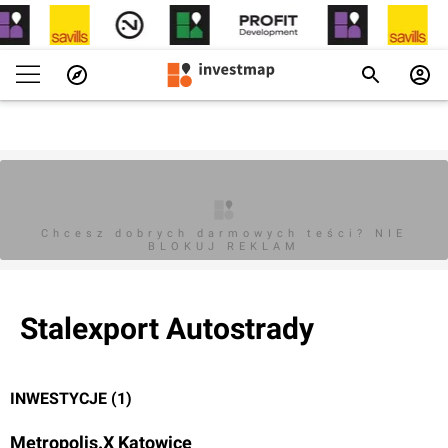
Chcesz dobrych darmowych teści? NIE
BLOKUJ REKLAM
Stalexport Autostrady
INWESTYCJE (1)
Metropolis.X Katowice