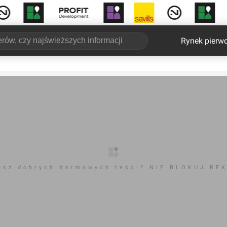
Rynek pierw
esz dobrych darmowych teści? NIE BLOKUJ RE