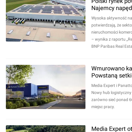
Polski rynek p
Najemcy napęd
Wysoka aktywność naj
potwierdzają, że sekt
nieruchomości komerc
– wynika z raportu „R
BNP Paribas Real Esta
Wmurowano kami
Powstaną setki
Media Expert i Panatt
Nowy hub logistyczny
zarówno sieć ponad 6
miejsc pracy.
Media Expert 