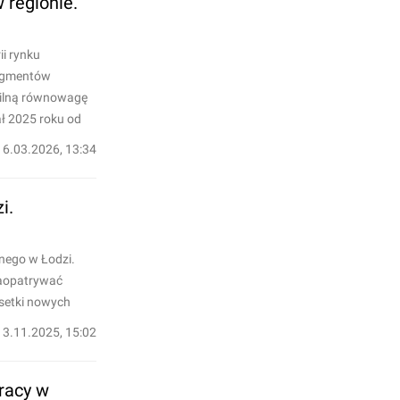
 regionie.
i rynku
segmentów
bilną równowagę
ł 2025 roku od
16.03.2026, 13:34
i.
nego w Łodzi.
zaopatrywać
setki nowych
13.11.2025, 15:02
racy w