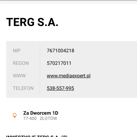
TERG S.A.
NIP
7671004218
REGON
570217011
WWW
www.mediaexpert.pl
TELEFON
538-557-995
Za Dworcem 1D
77-400
ZŁOTÓW