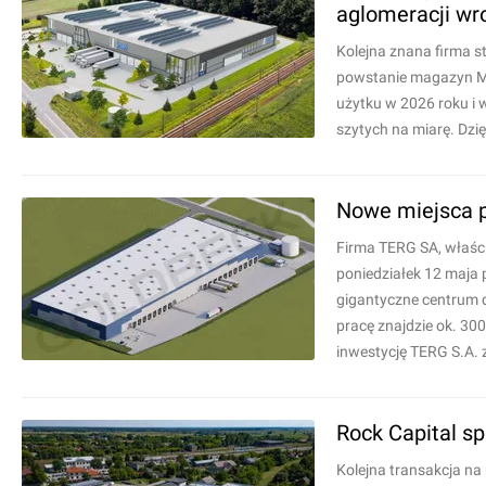
aglomeracji wr
Kolejna znana firma 
powstanie magazyn Med
użytku w 2026 roku i 
szytych na miarę. Dzię
Nowe miejsca p
Firma TERG SA, właści
poniedziałek 12 maja p
gigantyczne centrum 
pracę znajdzie ok. 30
inwestycję TERG S.A. 
Rock Capital s
Kolejna transakcja n