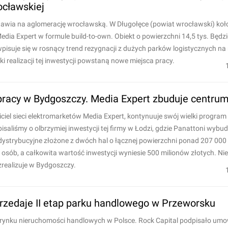
ocławskiej
stawia na aglomerację wrocławską. W Długołęce (powiat wrocławski) ko
ia Expert w formule build-to-own. Obiekt o powierzchni 14,5 tys. Będz
wpisuje się w rosnący trend rezygnacji z dużych parków logistycznych na
ki realizacji tej inwestycji powstaną nowe miejsca pracy.
racy w Bydgoszczy. Media Expert zbuduje centrum
ciel sieci elektromarketów Media Expert, kontynuuje swój wielki program
isaliśmy o olbrzymiej inwestycji tej firmy w Łodzi, gdzie Panattoni wybudu
dystrybucyjne złożone z dwóch hal o łącznej powierzchni ponad 207 00
0 osób, a całkowita wartość inwestycji wyniesie 500 milionów złotych. Ni
zrealizuje w Bydgoszczy.
przedaje II etap parku handlowego w Przeworsku
a rynku nieruchomości handlowych w Polsce. Rock Capital podpisało um