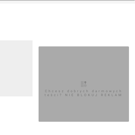
Chcesz dobrych darmowych
teści? NIE BLOKUJ REKLAM