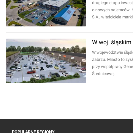
drugiego etapu inwest
o nowych najemców. N
S.A., właściciela mark
W woj. śląskim
W województwie śląsk
Zabrzu. Miasto to zy
przy współpracy Genesi
Średnicowej.
POPULARNE REGIONY