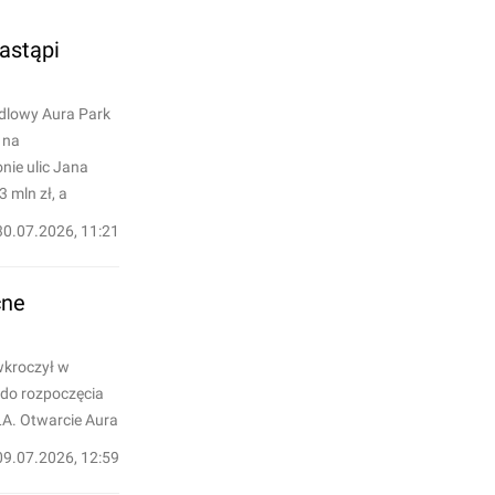
astąpi
ndlowy Aura Park
 na
nie ulic Jana
 mln zł, a
30.07.2026, 11:21
cne
wkroczył w
 do rozpoczęcia
A. Otwarcie Aura
09.07.2026, 12:59