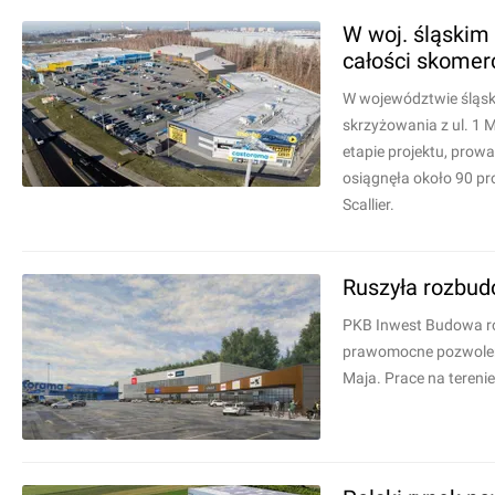
W woj. śląskim
całości skomer
W województwie śląski
skrzyżowania z ul. 1
etapie projektu, prow
osiągnęła około 90 p
Scallier.
Ruszyła rozbud
PKB Inwest Budowa ro
prawomocne pozwolenie
Maja. Prace na terenie 