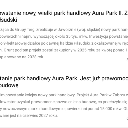
stanie nowy, wielki park handlowy Aura Park II. Z
łsudski
eżąca do Grupy Terg, zrealizuje w Jaworznie (woj. śląskie) nowy park ha
 powierzchni najmu wynoszącej około 35 tys. mkw. Inwestycja powstanie
o 9-hektarowej działce po dawnej hałdzie Piłsudski, zlokalizowanej w rejo
h. Grunt pod ten projekt został zakupiony w 2025 roku za kwotę ponad 13
aplanowano na 2028 rok.
anie park handlowy Aura Park. Jest już prawomo
 budowę
im powstanie kolejny nowy park handlowy. Projekt Aura Park w Zabrzu 
ji. Inwestor uzyskał prawomocne pozwolenie na budowę, co przełożyło się
zy nowoczesnym parku handlowym o powierzchni ponad 15 000 mkw. GL
ane jest na czerwiec 2027 roku.