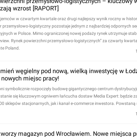
owierzchni przemysłowo-logistycznych – kluczowy w
zają wzrost [RAPORT]
emców w czwartym kwartale oraz drugi najlepszy wynik roczny w histori
or przemysłowo-logistyczny pozostaje jednym z najbardziej odpornych 
yjnych w Polsce. Mimo ograniczonej nowej podaży rynek utrzymuje sta
eview. Rynek powierzchni przemysłowo-logistycznych” za czwarty kwarta
te Poland.
eń węgielny pod nową, wielką inwestycję w Łodz
 nowych miejsc pracy!
oni symbolicznie rozpoczęły budowę gigantycznego centrum dystrybucyj
 stanie się kluczowym ogniwem łańcucha dostaw Media Expert: będzie 
00 sklepów stacjonarnych, jak i kanał e-commerce inwestora. Powstaną 
otworzy magazyn pod Wrocławiem. Nowe miejsca p