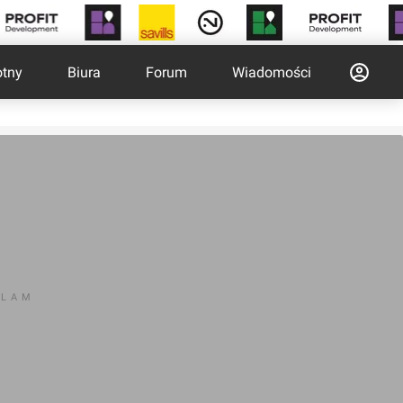
otny
Biura
Forum
Wiadomości
KLAM