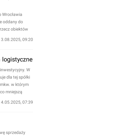
ło Wrocławia
ie oddany do
 rzecz obiektów
13.08.2025, 09:20
 logistyczne
 inwestycyjny. W
je dla tej spółki
0 mkw. w którym
eco mniejszą
14.05.2025, 07:39
owę sprzedaży