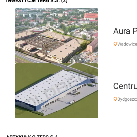
INWESTYCJE TERG S.A. (2)
Aura 
Wadowice
Centr
Bydgoszcz