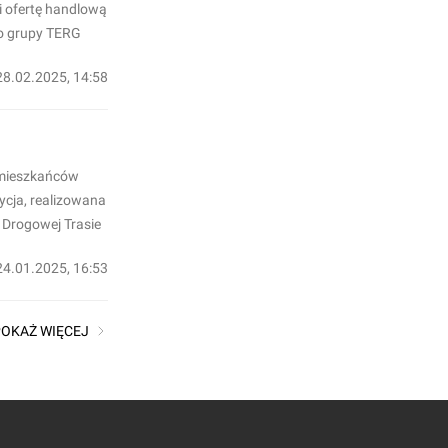
i ofertę handlową
do grupy TERG
28.02.2025, 14:58
 mieszkańców
ycja, realizowana
y Drogowej Trasie
24.01.2025, 16:53
POKAŻ WIĘCEJ