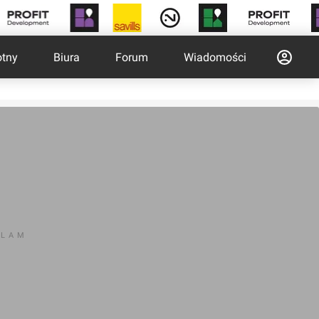
otny
Biura
Forum
Wiadomości
KLAM