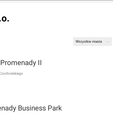
.o.
Promenady II
Czochralskiego
nady Business Park