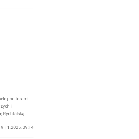
nele pod torami
zych i
ę Rychtalską.
19.11.2025, 09:14