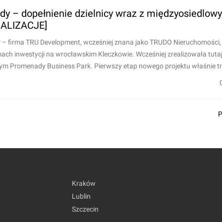
 – dopełnienie dzielnicy wraz z międzyosiedlow
UALIZACJE]
 – firma TRU Development, wcześniej znana jako TRUDO Nieruchomości
ach inwestycji na wrocławskim Kleczkowie. Wcześniej zrealizowała tutaj
ym Promenady Business Park. Pierwszy etap nowego projektu właśnie tra
Kraków
Lublin
Szczecin