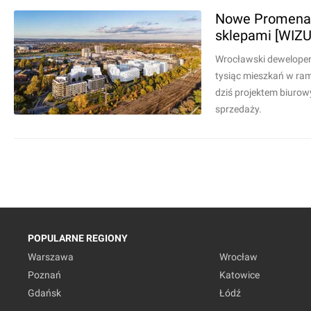
Nowe Promenady
sklepami [WIZ
Wrocławski deweloper
tysiąc mieszkań w ram
dziś projektem biurow
sprzedaży.
POPULARNE REGIONY
Warszawa
Wrocław
Poznań
Katowice
Gdańsk
Łódź