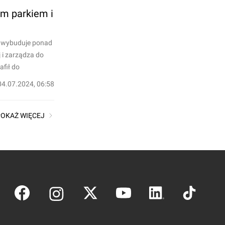
ym parkiem i
, wybuduje ponad
 i zarządza do
fił do
04.07.2024, 06:58
POKAŻ WIĘCEJ