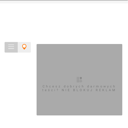
Chcesz dobrych darmowych
teści? NIE BLOKUJ REKLAM