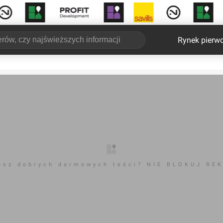
Rynek pierw
esz dobrych darmowych teści? NIE BLOKUJ RE