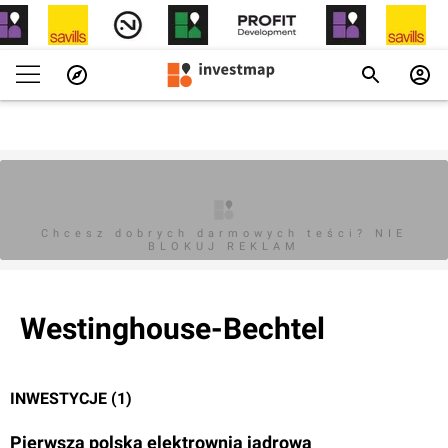
Chcesz dobrych darmowych teści? NIE
BLOKUJ REKLAM
Westinghouse-Bechtel
INWESTYCJE (1)
Pierwsza polska elektrownia jądrowa