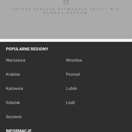
Chcesz dobrych darmowych teści? NIE
BLOKUJ REKLAM
POPULARNE REGIONY
Warszawa
Wrocław
Kraków
Poznań
Katowice
Lublin
Gdańsk
Łódź
Szczecin
INFORMACJE