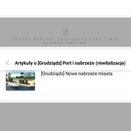
Chcesz dobrych darmowych teści? NIE
BLOKUJ REKLAM
Artykuły o [Grudziądz] Port i nabrzeże (rewitalizacja)
[Grudziądz] Nowe nabrzeże miasta