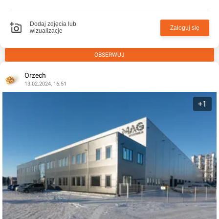
Dodaj zdjęcia lub
Zaloguj się
wizualizacje
OBSERWUJ
Orzech
13.02.2024, 16:51
+1