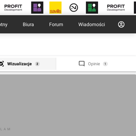
otny
Biura
Forum
Wiadomości
Wizualizacje
Opinie
2
1
KLAM