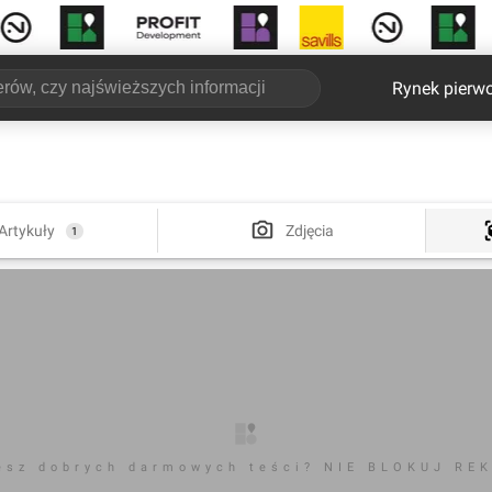
Rynek pierw
Artykuły
Zdjęcia
1
esz dobrych darmowych teści? NIE BLOKUJ RE