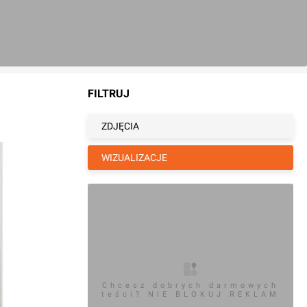
FILTRUJ
ZDJĘCIA
WIZUALIZACJE
Chcesz dobrych darmowych
teści? NIE BLOKUJ REKLAM