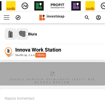
Biura
Innova Work Station
Savills sp. z o.o.
Oferta
Chcesz dobrych darmowych teści? NIE
BLOKUJ REKLAM
Napisz komentarz