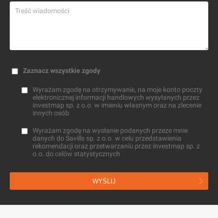
Zaznacz wszystkie zgody
Wyrażam zgodę na otrzymywanie, na moje konto poczty
elektronicznej informacji handlowych wysyłanych przez
investmap sp. z o.o. w imieniu własnym oraz na zlecenie
innych osób
Wyrażam zgodę na wysłanie podanych przeze mnie
danych do Savills sp. z o.o. w celu przedstawienia
rekomendacji oraz przetwarzaniu przez investmap sp. z
o.o. do celów statystycznych
WYŚLIJ