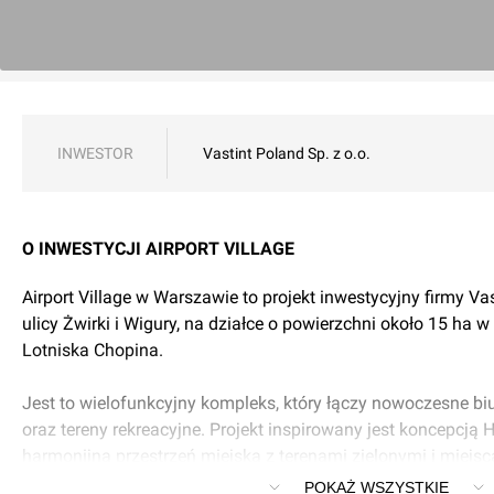
INWESTOR
Vastint Poland Sp. z o.o.
O INWESTYCJI AIRPORT VILLAGE
Airport Village w Warszawie to projekt inwestycyjny firmy Va
ulicy Żwirki i Wigury, na działce o powierzchni około 15 ha w
Lotniska Chopina.
Jest to wielofunkcyjny kompleks, który łączy nowoczesne biu
oraz tereny rekreacyjne. Projekt inspirowany jest koncepcją
harmonijną przestrzeń miejską z terenami zielonymi i miejs
wyróżnia inwestycję wśród innych dużych kompleksów w mie
POKAŻ WSZYSTKIE