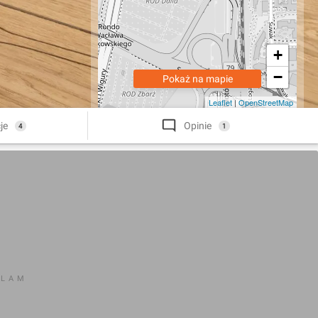
+
−
Pokaż na mapie
Leaflet
|
OpenStreetMap
je
Opinie
4
1
KLAM