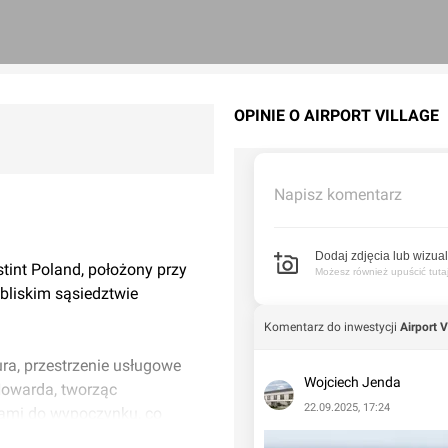
OPINIE O AIRPORT VILLAGE
Napisz komentarz
Dodaj zdjęcia lub wizual
stint Poland, położony przy
Możesz również upuścić tutaj 
 bliskim sąsiedztwie
Komentarz do inwestycji
Airport V
ra, przestrzenie usługowe
Wojciech Jenda
 Howarda, tworząc
22.09.2025, 17:24
cami do wypoczynku, co
ście.