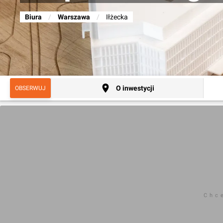
Biura
/
Warszawa
/
Iłżecka
O inwestycji
OBSERWUJ
Chc