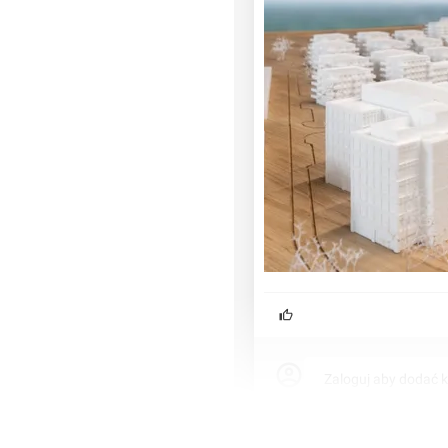
dkreślając dbałość o
ośrednim sąsiedztwie
jną dla firm poszukujących
Zaloguj aby dodać 