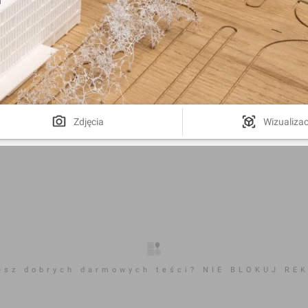
Zdjęcia
Wizualizac
esz dobrych darmowych teści? NIE BLOKUJ RE