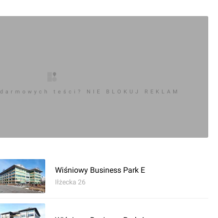
 darmowych teści? NIE BLOKUJ REKLAM
Wiśniowy Business Park E
Iłżecka 26