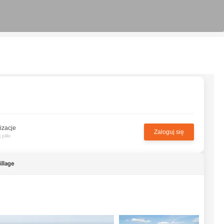
izacje
Zaloguj się
pliki
illage