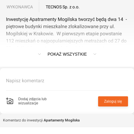
WYKONAWCA
TECNOS Sp. z o.o.
Inwestycję Apatramenty Mogilska tworzyć będą dwa 14 -
piętrowe budynki mieszkalne zlokalizowane przy ul.
Mogilskiej w Krakowie. W pierwszym etapie powstanie
112 mieszkań o najpopularniejszych metrażach od 27 do
59 m². Każdy apartament był projektowany w trosce o
POKAŻ WSZYSTKIE
komfort przyszłych mieszkańców. Funkcjonalne rozkłady
zapewnią możliwość swobodnej aranżacji i jak
najlepszego dopasowania lokum do swoich potrzeb.
Nowoczesna architektura, łatwy dostęp do komunikacji
Napisz komentarz
miejskiej oraz terenów rekreacyjnych to kolejne czynniki,
które pozytywnie wpłyną na jakość życia przyszłych
mieszkańców. Rozpoczęcie budowy pierwszego etapu
Dodaj zdjęcia lub
Zaloguj się
wizualizacje
przewidziano na styczeń 2016 r. Ceny rozpoczynają się
od 5600 za m² .KRAKÓW, ul. Mogilska 116
Komentarz do inwestycji
Apartamenty Mogilska