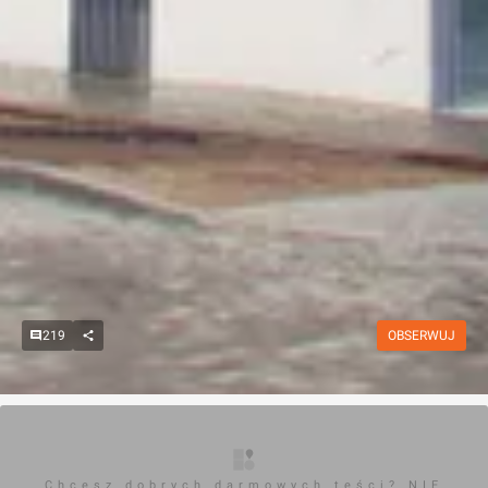
219
OBSERWUJ
Chcesz dobrych darmowych teści? NIE