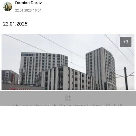
Damian Daraż
22.01.2025, 10:54
22.01.2025
+3
O inwestycji
Zdjęcia
Wizualizacje
Opinie
Chcesz dobrych darmowych teści? NIE
BLOKUJ REKLAM