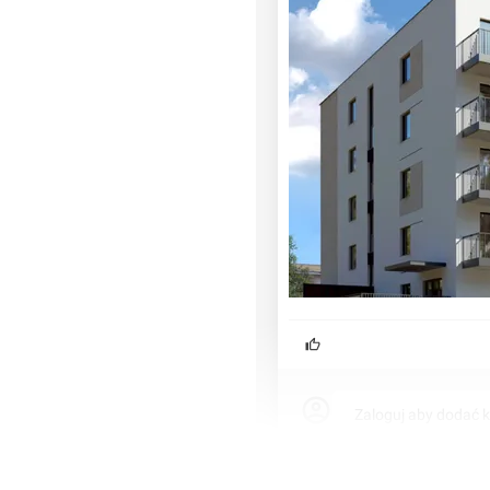
lami.
sem kuchennym, balkonem lub
szkania gotowe do
gródki przy mieszkaniach na
Zaloguj aby dodać 
ne.