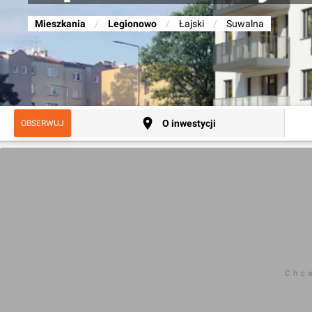
Mieszkania
/
Legionowo
/
Łajski
/
Suwalna
O inwestycji
OBSERWUJ
Chc