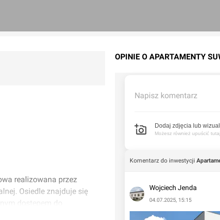
OPINIE O APARTAMENTY S
Napisz komentarz
Dodaj zdjęcia lub wizual
Możesz również upuścić tutaj 
Komentarz do inwestycji
Apartam
owa realizowana przez
Wojciech Jenda
nej. Osiedle znajduje się
04.07.2025, 15:15
odnym dostępem do
ch.