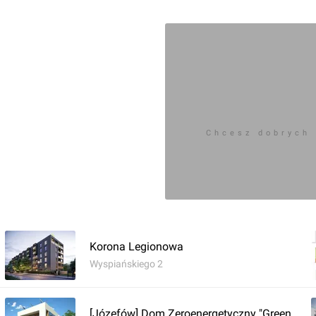
la osób poszukujących
nej części Legionowa, z
ch.
Chcesz dobrych
Korona Legionowa
Wyspiańskiego 2
[Józefów] Dom Zeroenergetyczny "Green