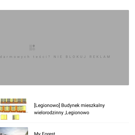
 darmowych teści? NIE BLOKUJ REKLAM
[Legionowo] Budynek mieszkalny
wielorodzinny ,Legionowo
My Forest