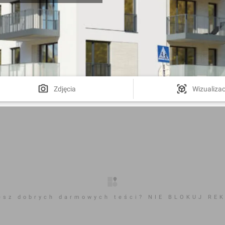
Zdjęcia
Wizualizac
esz dobrych darmowych teści? NIE BLOKUJ RE