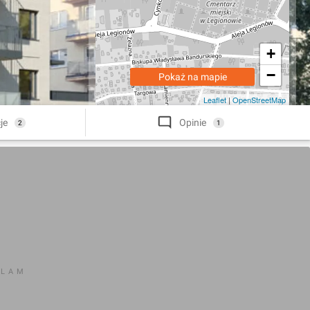
+
−
Pokaż na mapie
Leaflet
|
OpenStreetMap
je
Opinie
2
1
KLAM