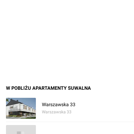
Apartamenty Suwalna od EMK Development to propozycja d
nowoczesnego mieszkania w spokojnej, dobrze skomunikowa
dostępem do pełnej infrastruktury miejskiej i terenów zielony
W POBLIŻU APARTAMENTY SUWALNA
Warszawska 33
Warszawska 33