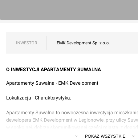
INWESTOR
EMK Development Sp. z o.o.
O INWESTYCJI APARTAMENTY SUWALNA
Apartamenty Suwalna - EMK Development
Lokalizacja i Charakterystyka:
Apartamenty Suwalna to nowoczesna inwestycja mieszkani
dewelopera EMK Development w Legionowie, przy ulicy Suwal
w spokojnej, dobrze skomunikowanej części miasta, z dog
infrastruktury miejskiej, szkół, sklepów i terenów rekreacyjny
POKAŻ WSZYSTKIE