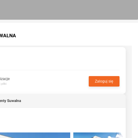
UWALNA
izacje
Zaloguj się
pliki
enty Suwalna