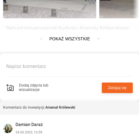
Remont konserwatorski budynku Arsenału Królewskiego.
Kraków, Stare Miasto, ulica Grodzka 64
POKAŻ WSZYSTKIE
Napisz komentarz
Dodaj zdjęcia lub
Zaloguj się
wizualizacje
Komentarz do inwestycji
Arsenał Królewski
Damian Daraż
24.03.2023, 13:59