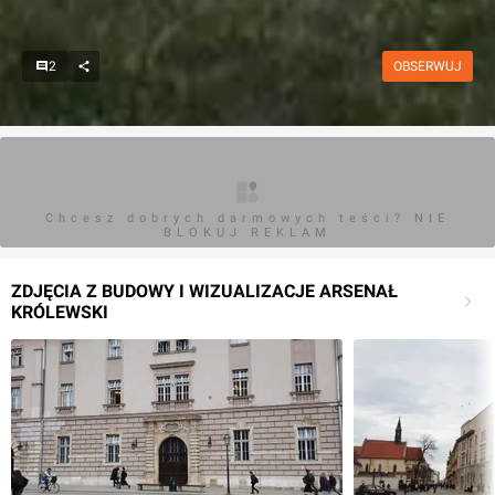
2
OBSERWUJ
Chcesz dobrych darmowych teści? NIE
BLOKUJ REKLAM
ZDJĘCIA Z BUDOWY I WIZUALIZACJE ARSENAŁ
KRÓLEWSKI