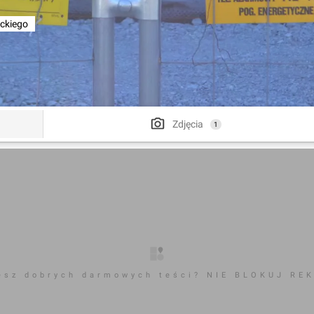
ckiego
Zdjęcia
1
esz dobrych darmowych teści? NIE BLOKUJ RE