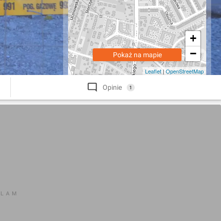
+
−
Pokaż na mapie
Leaflet
|
OpenStreetMap
Opinie
1
KLAM