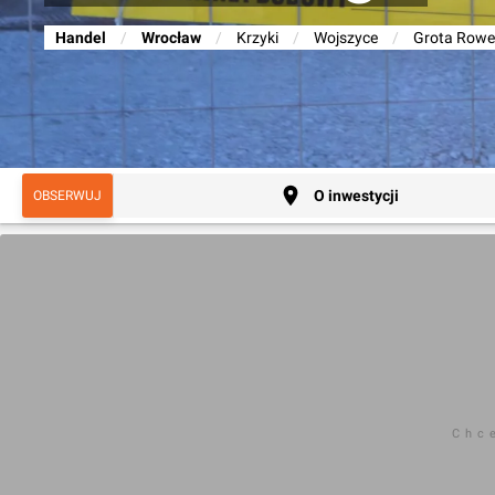
Handel
/
Wrocław
/
Krzyki
/
Wojszyce
/
Grota Rowe
O inwestycji
OBSERWUJ
Chc