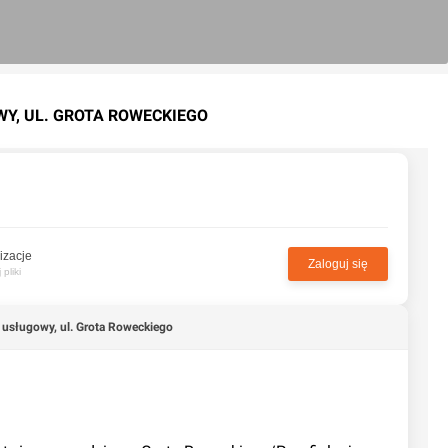
WY, UL. GROTA ROWECKIEGO
izacje
Zaloguj się
pliki
usługowy, ul. Grota Roweckiego