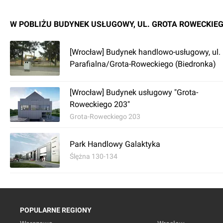
W POBLIŻU BUDYNEK USŁUGOWY, UL. GROTA ROWECKIE
[Wrocław] Budynek handlowo-usługowy, ul.
Parafialna/Grota-Roweckiego (Biedronka)
[Wrocław] Budynek usługowy "Grota-
Roweckiego 203"
Grota-Roweckiego 203
Park Handlowy Galaktyka
Ślężna 130-134
POPULARNE REGIONY