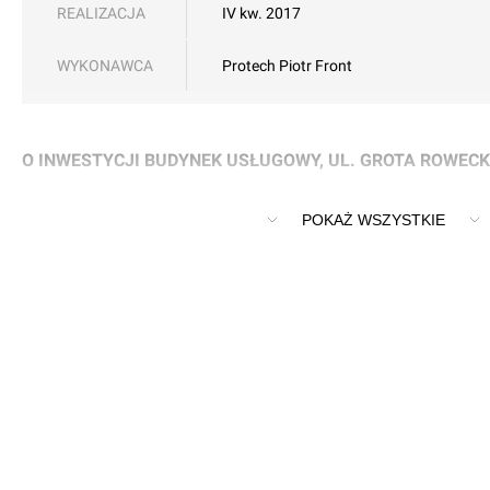
REALIZACJA
IV kw. 2017
WYKONAWCA
Protech Piotr Front
O INWESTYCJI BUDYNEK USŁUGOWY, UL. GROTA ROWECK
Niewielki obiekt handlowy tuż przy rondzie na Grota Rowecki
POKAŻ WSZYSTKIE