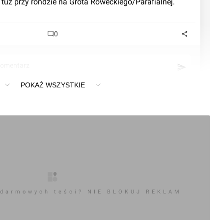
 tuż przy rondzie na Grota Roweckiego/Parafialnej.
0
komentarz
POKAŻ WSZYSTKIE
 darmowych teści? NIE BLOKUJ REKLAM