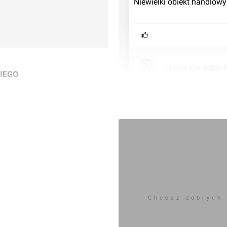
Niewielki obiekt handlowy
Zaloguj aby dodać 
IEGO
ego/Parafialnej.
Chcesz dobrych