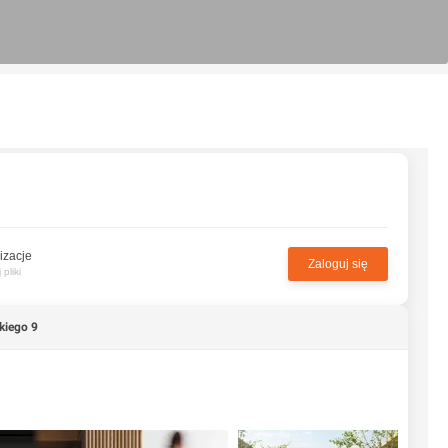
izacje
Zaloguj się
pliki
kiego 9