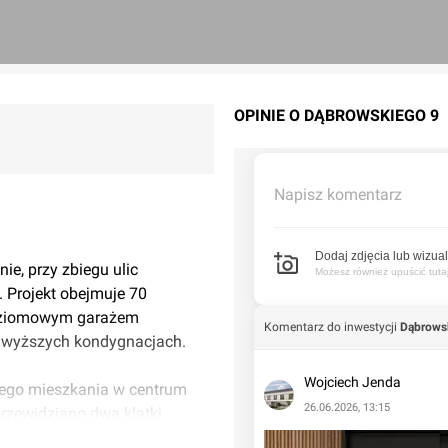
OPINIE O DĄBROWSKIEGO 9
Napisz komentarz
Dodaj zdjęcia lub wizual
e, przy zbiegu ulic
Możesz również upuścić tutaj 
. Projekt obejmuje 70
poziomowym garażem
Komentarz do inwestycji
Dąbrows
jwyższych kondygnacjach.
Wojciech Jenda
nego mieszkania w centrum
26.06.2026, 13:15
przewidziano dwa klatki
ość modyfikacji rozkładów