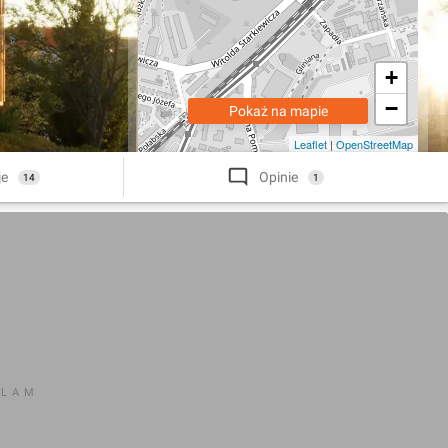
+
−
Pokaż na mapie
Leaflet
|
OpenStreetMap
je
Opinie
14
1
KLAM