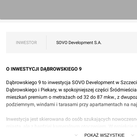
INWESTOR
SOVO Development S.A.
O INWESTYCJI DĄBROWSKIEGO 9
Dąbrowskiego 9 to inwestycja SOVO Development w Szczecini
Dąbrowskiego i Piekary, w spokojniejszej części Śródmieścia
mieszkań premium o metrażach od 32 do 87 mkw., z dwu
podziemnym, windami i tarasami przy apartamentach na na
Inwestycja jest skierowana do osób szukających nowoczes
miasta, ale z bardziej kameralnym otoczeniem. W projekcie 
schodowe, układy mieszkań od 2 do 3 pokoi, a także możliw
POKAŻ WSZYSTKIE