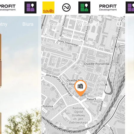
otny
Biura
Forum
Wiadomości