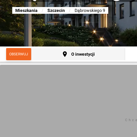
Mieszkania
/
Szczecin
/
Dąbrowskiego 9
O inwestycji
OBSERWUJ
Chc