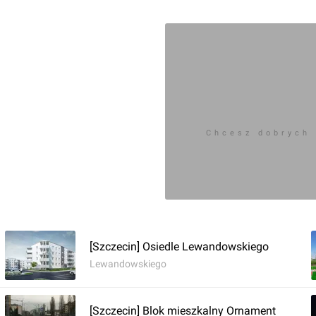
Chcesz dobrych
[Szczecin] Osiedle Lewandowskiego
Lewandowskiego
[Szczecin] Blok mieszkalny Ornament