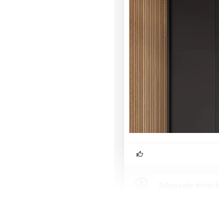
zczecina oraz dobry dojazd
standard wykończenia i
Zaloguj aby dodać 