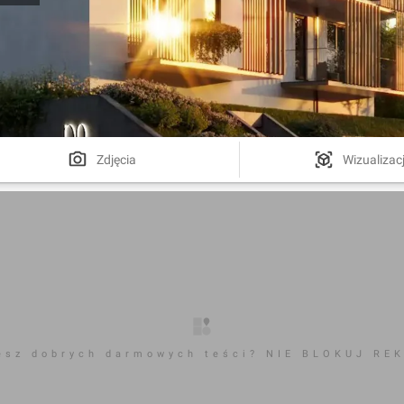
Zdjęcia
Wizualizac
esz dobrych darmowych teści? NIE BLOKUJ RE