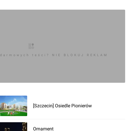
 darmowych teści? NIE BLOKUJ REKLAM
[Szczecin] Osiedle Pionierów
Ornament